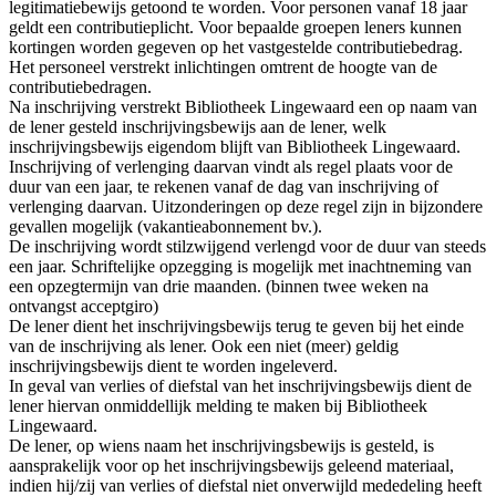
legitimatiebewijs getoond te worden. Voor personen vanaf 18 jaar
geldt een contributieplicht. Voor bepaalde groepen leners kunnen
kortingen worden gegeven op het vastgestelde contributiebedrag.
Het personeel verstrekt inlichtingen omtrent de hoogte van de
contributiebedragen.
Na inschrijving verstrekt Bibliotheek Lingewaard een op naam van
de lener gesteld inschrijvingsbewijs aan de lener, welk
inschrijvingsbewijs eigendom blijft van Bibliotheek Lingewaard.
Inschrijving of verlenging daarvan vindt als regel plaats voor de
duur van een jaar, te rekenen vanaf de dag van inschrijving of
verlenging daarvan. Uitzonderingen op deze regel zijn in bijzondere
gevallen mogelijk (vakantieabonnement bv.).
De inschrijving wordt stilzwijgend verlengd voor de duur van steeds
een jaar. Schriftelijke opzegging is mogelijk met inachtneming van
een opzegtermijn van drie maanden. (binnen twee weken na
ontvangst acceptgiro)
De lener dient het inschrijvingsbewijs terug te geven bij het einde
van de inschrijving als lener. Ook een niet (meer) geldig
inschrijvingsbewijs dient te worden ingeleverd.
In geval van verlies of diefstal van het inschrijvingsbewijs dient de
lener hiervan onmiddellijk melding te maken bij Bibliotheek
Lingewaard.
De lener, op wiens naam het inschrijvingsbewijs is gesteld, is
aansprakelijk voor op het inschrijvingsbewijs geleend materiaal,
indien hij/zij van verlies of diefstal niet onverwijld mededeling heeft