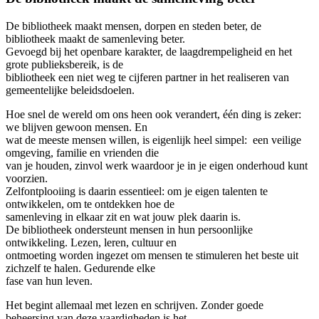
De bibliotheek maakt mensen, dorpen en steden beter, de
bibliotheek maakt de samenleving beter.
Gevoegd bij het openbare karakter, de laagdrempeligheid en het
grote publieksbereik, is de
bibliotheek een niet weg te cijferen partner in het realiseren van
gemeentelijke beleidsdoelen.
Hoe snel de wereld om ons heen ook verandert, één ding is zeker:
we blijven gewoon mensen. En
wat de meeste mensen willen, is eigenlijk heel simpel: een veilige
omgeving, familie en vrienden die
van je houden, zinvol werk waardoor je in je eigen onderhoud kunt
voorzien.
Zelfontplooiing is daarin essentieel: om je eigen talenten te
ontwikkelen, om te ontdekken hoe de
samenleving in elkaar zit en wat jouw plek daarin is.
De bibliotheek ondersteunt mensen in hun persoonlijke
ontwikkeling. Lezen, leren, cultuur en
ontmoeting worden ingezet om mensen te stimuleren het beste uit
zichzelf te halen. Gedurende elke
fase van hun leven.
Het begint allemaal met lezen en schrijven. Zonder goede
beheersing van deze vaardigheden is het